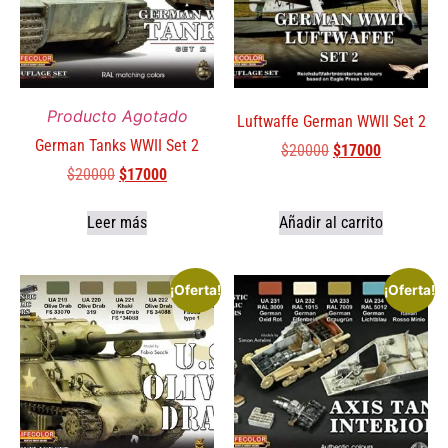
Producto Agotado
Luftwaffe German WWII Set 2
German Tanks WWII Set 2
$
20000
$
17000
$
20000
$
17000
Leer más
Añadir al carrito
¡Oferta!
¡Oferta!