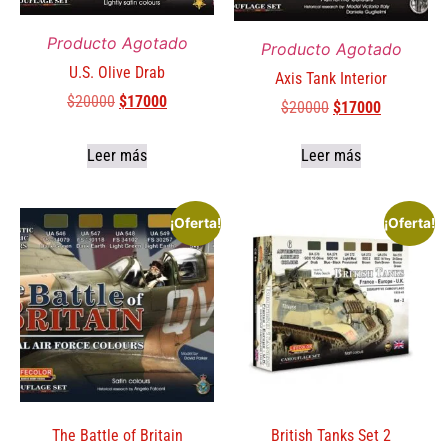
Producto Agotado
Producto Agotado
U.S. Olive Drab
Axis Tank Interior
$
20000
$
17000
$
20000
$
17000
Leer más
Leer más
¡Oferta!
¡Oferta!
The Battle of Britain
British Tanks Set 2