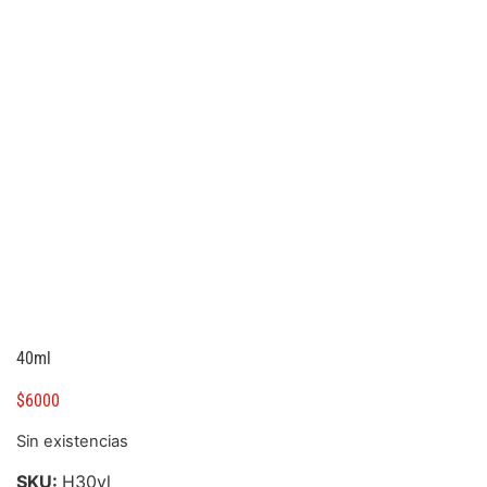
40ml
$
6000
Sin existencias
SKU:
H30yl