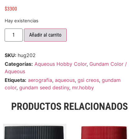
$
3300
Hay existencias
Añadir al carrito
SKU:
hug202
Categorías:
Aqueous Hobby Color
,
Gundam Color /
Aqueous
Etiqueta:
aerografia
,
aqueous
,
gsi creos
,
gundam
color
,
gundam seed destiny
,
mr.hobby
PRODUCTOS RELACIONADOS