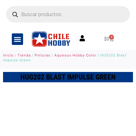
0
$
0
Inicio
/
Tienda
/
Pinturas
/
Aqueous Hobby Color
/ HUG202 Blast
Impulse Green
HUG202 BLAST IMPULSE GREEN