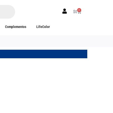
0
$
0
Complementos
LifeColor