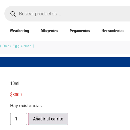
Weathering
Diluyentes
Pegamentos
Herramientas
 ( Duck Egg Green )
10ml
$
3000
Hay existencias
Añadir al carrito