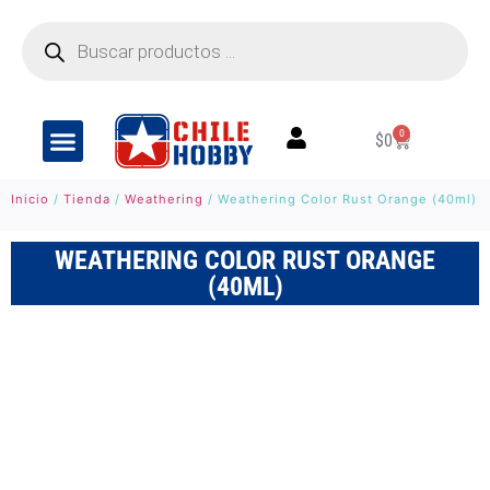
0
$
0
Inicio
/
Tienda
/
Weathering
/ Weathering Color Rust Orange (40ml)
WEATHERING COLOR RUST ORANGE
(40ML)