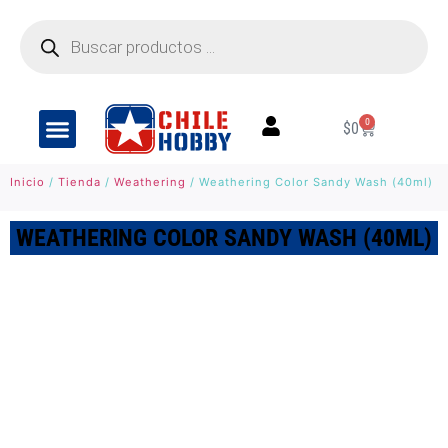
0
$
0
Inicio
/
Tienda
/
Weathering
/ Weathering Color Sandy Wash (40ml)
WEATHERING COLOR SANDY WASH (40ML)