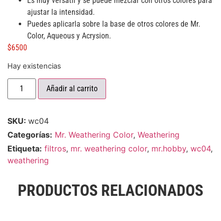
Es muy versátil y se puede mezclar con otros colores para
ajustar la intensidad.
Puedes aplicarla sobre la base de otros colores de Mr.
Color, Aqueous y Acrysion.
$
6500
Hay existencias
Añadir al carrito
SKU:
wc04
Categorías:
Mr. Weathering Color
,
Weathering
Etiqueta:
filtros
,
mr. weathering color
,
mr.hobby
,
wc04
,
weathering
PRODUCTOS RELACIONADOS