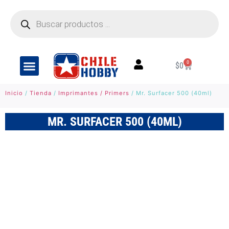
0
$
0
Inicio
/
Tienda
/
Imprimantes / Primers
/ Mr. Surfacer 500 (40ml)
MR. SURFACER 500 (40ML)