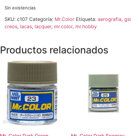
Sin existencias
SKU:
c107
Categoría:
Mr.Color
Etiqueta:
aerografia
,
gsi
creos
,
lacas
,
lacquer
,
mr.color
,
mr.hobby
Productos relacionados
Mr. Color Dark Green
Mr. Color Dark Seagray