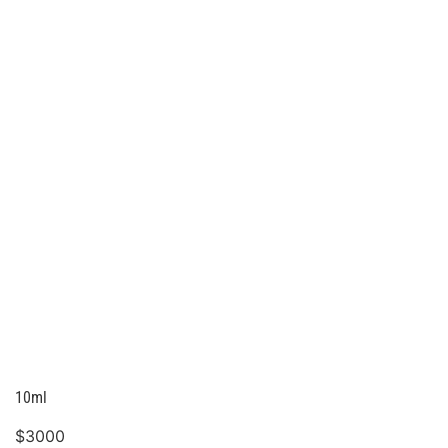
10ml
$
3000