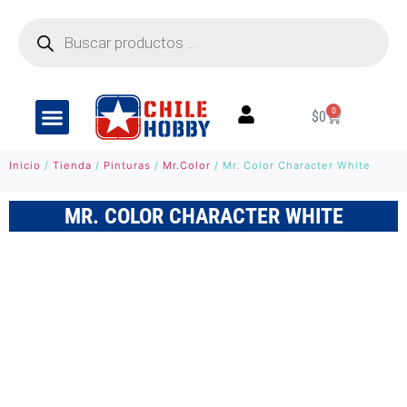
0
$
0
Inicio
/
Tienda
/
Pinturas
/
Mr.Color
/ Mr. Color Character White
MR. COLOR CHARACTER WHITE