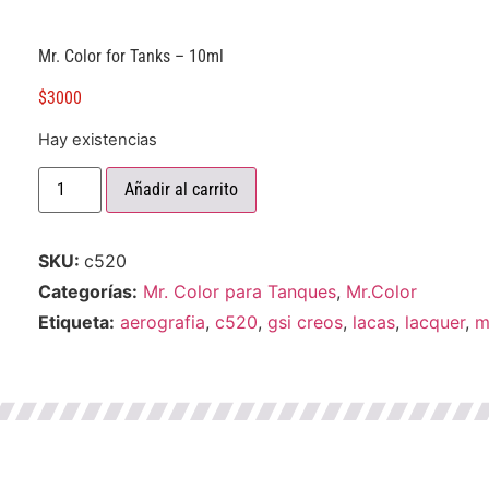
Mr. Color for Tanks – 10ml
$
3000
Hay existencias
Añadir al carrito
SKU:
c520
Categorías:
Mr. Color para Tanques
,
Mr.Color
Etiqueta:
aerografia
,
c520
,
gsi creos
,
lacas
,
lacquer
,
m