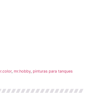
r.color
,
mr.hobby
,
pinturas para tanques