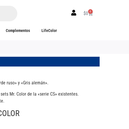
0
$
0
Complementos
LifeColor
rde ruso» y «Gris alemán».
ets Mr. Color de la «serie CS» existentes.
te.
 COLOR