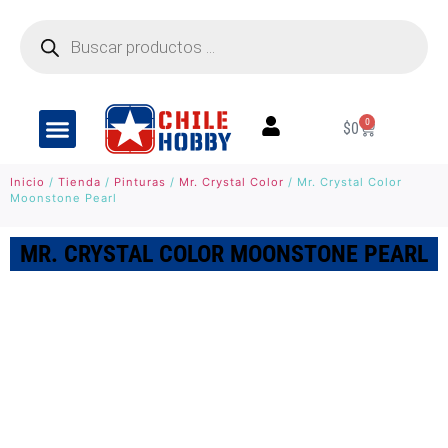
0
$
0
Inicio
/
Tienda
/
Pinturas
/
Mr. Crystal Color
/ Mr. Crystal Color
Moonstone Pearl
MR. CRYSTAL COLOR MOONSTONE PEARL