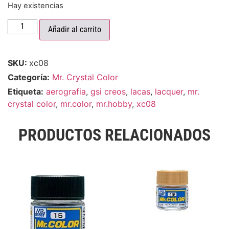
Hay existencias
Añadir al carrito
SKU:
xc08
Categoría:
Mr. Crystal Color
Etiqueta:
aerografia
,
gsi creos
,
lacas
,
lacquer
,
mr.
crystal color
,
mr.color
,
mr.hobby
,
xc08
PRODUCTOS RELACIONADOS